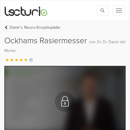
Toggle
Toggl
search
naviga
Damir's Neuro-Enzyklopädie
Ockhams Rasiermesser
von Dr. Dr. Damir del
Monte
(1)