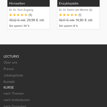
Hirnwelten
Enzyklopädie
Dr. Dr. Test Zugang
Dr. Dr. Damir del Monte (2)
(4)
(1)
45,12
€
mtl.
29,99
€
mtl.
16,17
€
mtl.
14,90
€
mtl.
Sie sparen 34 %
Sie sparen 8 %
LECTURIO
Über uns
Presse
Jobangebote
Kontakt
KURSE
nach Themen
nach Institutionen
nach Dozenten