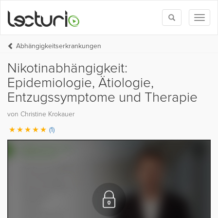
Toggle
Toggl
search
naviga
Abhängigkeitserkrankungen
Nikotinabhängigkeit:
Epidemiologie, Ätiologie,
Entzugssymptome und Therapie
von Christine Krokauer
(1)