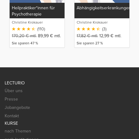
Heilpraktiker*innen für
Abhängigkeitserkrankungen
Psychotherapie
Christine Krokauer
Christine Krokauer
(110)
(3)
170,20
€
mtl.
89,99
€
mtl.
17,82
€
mtl.
12,99
€
mtl.
Sie sparen 47 %
Sie sparen 27 %
LECTURIO
Über uns
Presse
Jobangebote
Kontakt
KURSE
nach Themen