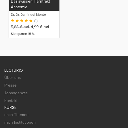
Basiswissen Harntrakt
Anatomie
Dr. Dr. Damir del Monte
(1)
5,88
€
mtl.
4,99
€
mtl.
Sie sparen 15 %
LECTURIO
Über uns
Presse
Jobangebote
Kontakt
KURSE
nach Themen
nach Institutionen