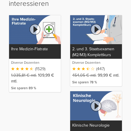
interessieren
Ihre Medizin-Flatrate
2. und 3. Staatsexamen
(M2/M3) Komplettkurs
Diverse Dozenten
Diverse Dozenten
(1529)
(447)
1.035,81
€
mtl.
109,99
€
454,05
€
mtl.
99,99
€
mtl.
mtl.
Sie sparen 78 %
Sie sparen 89 %
Klinische Neurologie