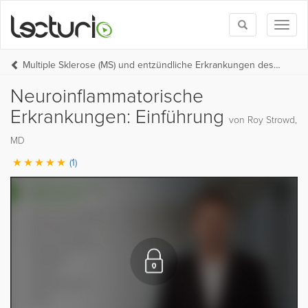
Toggle
Toggl
search
naviga
Multiple Sklerose (MS) und entzündliche Erkrankungen des ZNS
Neuroinflammatorische
Erkrankungen: Einführung
von Roy Strowd,
MD
(1)