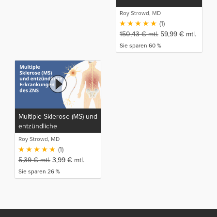
Roy Strowd, MD
(1)
150,43
€
mtl.
59,99
€
mtl.
Sie sparen 60 %
Multiple Sklerose (MS) und
entzündliche
Erkrankungen des ZNS
Roy Strowd, MD
(1)
5,39
€
mtl.
3,99
€
mtl.
Sie sparen 26 %