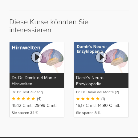
Diese Kurse könnten Sie
interessieren
Dr. Dr. Damir del Monte –
Damir's Neuro-
Hirnwelten
Enzyklopädie
Dr. Dr. Test Zugang
Dr. Dr. Damir del Monte (2)
(4)
(1)
45,12
€
mtl.
29,99
€
mtl.
16,17
€
mtl.
14,90
€
mtl.
Sie sparen 34 %
Sie sparen 8 %