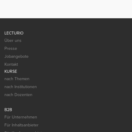
LECTURIO
Über uns
Presse
Jobangebote
Kontakt
KURSE
nach Themen
nach Institutionen
nach Dozenten
B2B
Für Unternehmen
Für Inhaltsanbieter