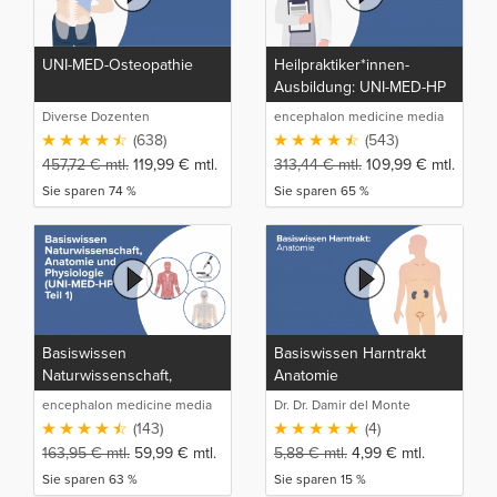
UNI-MED-Osteopathie
Heilpraktiker*innen-
Ausbildung: UNI-MED-HP
Diverse Dozenten
encephalon medicine media
production GmbH
(638)
(543)
457,72
€
mtl.
119,99
€
mtl.
313,44
€
mtl.
109,99
€
mtl.
Sie sparen 74 %
Sie sparen 65 %
Basiswissen
Basiswissen Harntrakt
Naturwissenschaft,
Anatomie
Anatomie und Physiologie
encephalon medicine media
Dr. Dr. Damir del Monte
(UNI-MED-HP Teil 1)
production GmbH
(143)
(4)
163,95
€
mtl.
59,99
€
mtl.
5,88
€
mtl.
4,99
€
mtl.
Sie sparen 63 %
Sie sparen 15 %