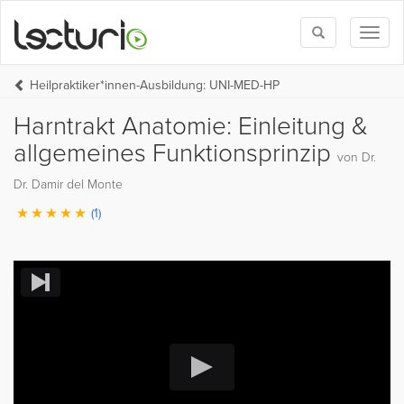
Toggle
Toggl
search
naviga
Heilpraktiker*innen-Ausbildung: UNI-MED-HP
Harntrakt Anatomie: Einleitung &
allgemeines Funktionsprinzip
von Dr.
Dr. Damir del Monte
(1)