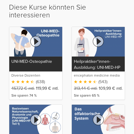
Diese Kurse könnten Sie
interessieren
UNI-MED-Osteopathie
Heilpraktiker*innen-
Ausbildung: UNI-MED-HP
Diverse Dozenten
encephalon medicine media
production GmbH
(638)
(543)
457,72
€
mtl.
119,99
€
mtl.
313,44
€
mtl.
109,99
€
mtl.
Sie sparen 74 %
Sie sparen 65 %