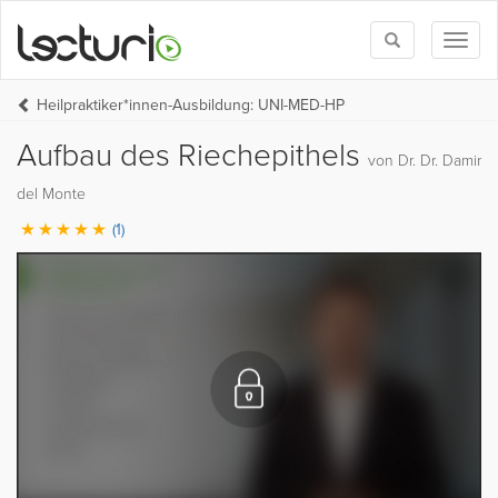
Toggle
Toggl
search
naviga
Heilpraktiker*innen-Ausbildung: UNI-MED-HP
Aufbau des Riechepithels
von Dr. Dr. Damir
del Monte
(1)