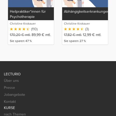
Heilpraktiker*innen für
Abhängigkeitserkrankungen
Psychotherapie
Christine Krokauer
Christine Krokauer
(110)
(3)
170,20
€
mtl.
89,99
€
mtl.
17,82
€
mtl.
12,99
€
mtl.
Sie sparen 47 %
Sie sparen 27 %
LECTURIO
Über uns
Presse
Jobangebote
Kontakt
KURSE
nach Themen