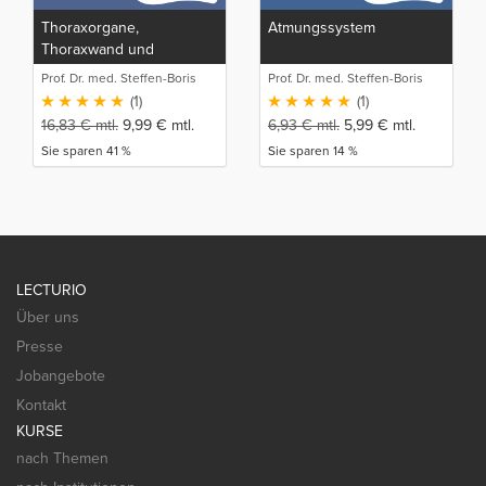
Thoraxorgane,
Atmungssystem
Thoraxwand und
Mediastinum
Prof. Dr. med. Steffen-Boris
Prof. Dr. med. Steffen-Boris
Wirth (1)
Wirth (1)
(1)
(1)
16,83
€
mtl.
9,99
€
mtl.
6,93
€
mtl.
5,99
€
mtl.
Sie sparen 41 %
Sie sparen 14 %
LECTURIO
Über uns
Presse
Jobangebote
Kontakt
KURSE
nach Themen