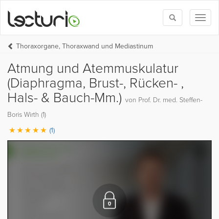
Toggle
Toggl
search
naviga
Thoraxorgane, Thoraxwand und Mediastinum
Atmung und Atemmuskulatur
(Diaphragma, Brust-, Rücken- ,
Hals- & Bauch-Mm.)
von Prof. Dr. med. Steffen-
Boris Wirth (1)
(1)