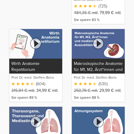
(725)
484,35
€
mtl.
79,99
€
mtl.
Sie sparen 83 %
Wirth Anatomie
Makroskopische Anatomie
Repetitorium
für M1, M2, Ärzt*innen und
medizinische
Prof. Dr. med. Steffen-Boris
Prof. Dr. med. Steffen-Boris
Auszubildende
Wirth (1)
Wirth (1)
(604)
(530)
315,94
€
mtl.
34,99
€
mtl.
250,79
€
mtl.
29,99
€
mtl.
Sie sparen 89 %
Sie sparen 88 %