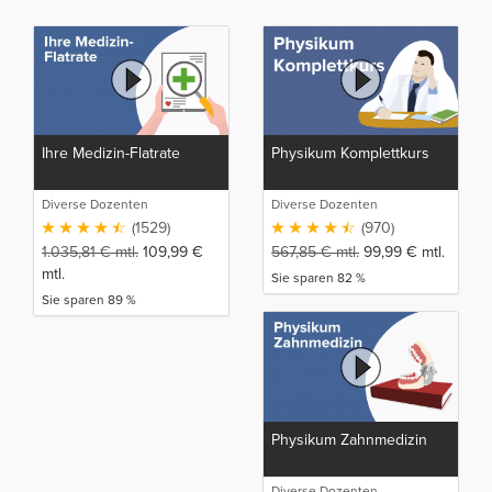
Ihre Medizin-Flatrate
Physikum Komplettkurs
Diverse Dozenten
Diverse Dozenten
(1529)
(970)
1.035,81
€
mtl.
109,99
€
567,85
€
mtl.
99,99
€
mtl.
mtl.
Sie sparen 82 %
Sie sparen 89 %
Physikum Zahnmedizin
Diverse Dozenten