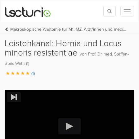
Toggle
Toggl
search
naviga
Makroskopische Anatomie für M1, M2, Ärzt*innen und medizinische Auszubildende
Leistenkanal: Hernia und Locus
minoris resistentiae
von Prof. Dr. med. Steffen-
Boris Wirth (1)
(1)