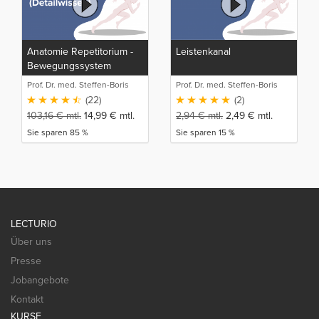
Anatomie Repetitorium -
Leistenkanal
Bewegungssystem
(Detailwissen)
Prof. Dr. med. Steffen-Boris
Prof. Dr. med. Steffen-Boris
Wirth (1)
Wirth (1)
(22)
(2)
103,16
€
mtl.
14,99
€
mtl.
2,94
€
mtl.
2,49
€
mtl.
Sie sparen 85 %
Sie sparen 15 %
LECTURIO
Über uns
Presse
Jobangebote
Kontakt
KURSE