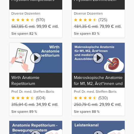
Diverse Dozenten
Diverse Dozenten
(970)
(725)
567,85
€
mtl.
99,99
€
mtl.
484,35
€
mtl.
79,99
€
mtl.
Sie sparen 82 %
Sie sparen 83 %
Wirth Anatomie
Makroskopische Anatomie
Repetitorium
für M1, M2, Ärzt*innen und
medizinische
Prof. Dr. med. Steffen-Boris
Prof. Dr. med. Steffen-Boris
Auszubildende
Wirth (1)
Wirth (1)
(604)
(530)
315,94
€
mtl.
34,99
€
mtl.
250,79
€
mtl.
29,99
€
mtl.
Sie sparen 89 %
Sie sparen 88 %