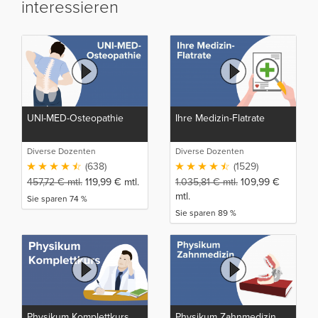
interessieren
UNI-MED-Osteopathie
Ihre Medizin-Flatrate
Diverse Dozenten
Diverse Dozenten
(638)
(1529)
457,72
€
mtl.
119,99
€
mtl.
1.035,81
€
mtl.
109,99
€
mtl.
Sie sparen 74 %
Sie sparen 89 %
Physikum Komplettkurs
Physikum Zahnmedizin