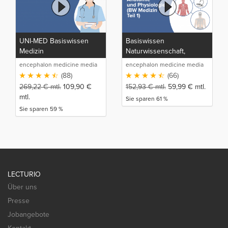
UNI-MED Basiswissen
Basiswissen
Medizin
Naturwissenschaft,
Anatomie und Physiologie
encephalon medicine media
encephalon medicine media
(BW Medizin Teil 1)
production GmbH
production GmbH
(88)
(66)
269,22
€
mtl.
109,90
€
152,93
€
mtl.
59,99
€
mtl.
mtl.
Sie sparen 61 %
Sie sparen 59 %
LECTURIO
Über uns
Presse
Jobangebote