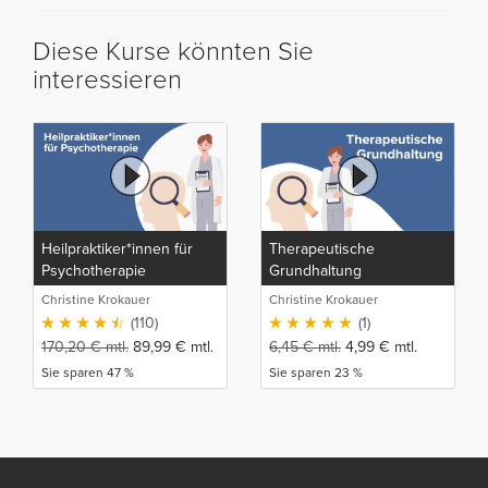
Diese Kurse könnten Sie
interessieren
Heilpraktiker*innen für
Therapeutische
Psychotherapie
Grundhaltung
Christine Krokauer
Christine Krokauer
(110)
(1)
170,20
€
mtl.
89,99
€
mtl.
6,45
€
mtl.
4,99
€
mtl.
Sie sparen 47 %
Sie sparen 23 %