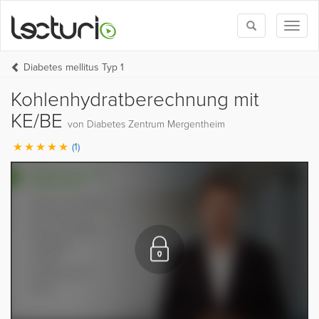
Toggle
Toggl
search
naviga
Diabetes mellitus Typ 1
Kohlenhydratberechnung mit
KE/BE
von Diabetes Zentrum Mergentheim
(1)