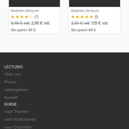
Diabetes Zentrum
Diabetes Zentrum
Mergentheim
Mergentheim
(7)
(1)
5,46
€
mtl.
2,99
€
mtl.
2,34
€
mtl.
1,19
€
mtl.
Sie sparen 45 %
Sie sparen 49 %
LECTURIO
Über uns
Presse
Jobangebote
Kontakt
KURSE
nach Themen
nach Institutionen
nach Dozenten