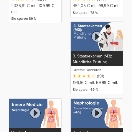
1.035,81
€
mtl.
109,99
€
454,05
€
mtl.
99,99
€
mtl.
mtl.
Sie sparen 78 %
Sie sparen 89 %
3. Staatsexamen (M3):
Mündliche Prüfung
Diverse Dozenten
(191)
196,16
€
mtl.
59,99
€
mtl.
Sie sparen 69 %