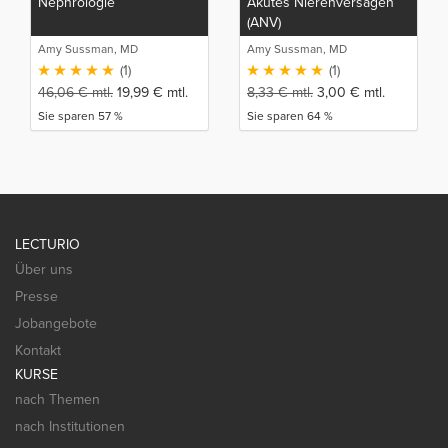
Nephrologie
Akutes Nierenversagen
(ANV)
Amy Sussman, MD
Amy Sussman, MD
(1)
(1)
46,06
€
mtl.
19,99
€
mtl.
8,33
€
mtl.
3,00
€
mtl.
Sie sparen 57 %
Sie sparen 64 %
LECTURIO
Über uns
Presse
Jobangebote
Kontakt
KURSE
nach Themen
nach Institutionen