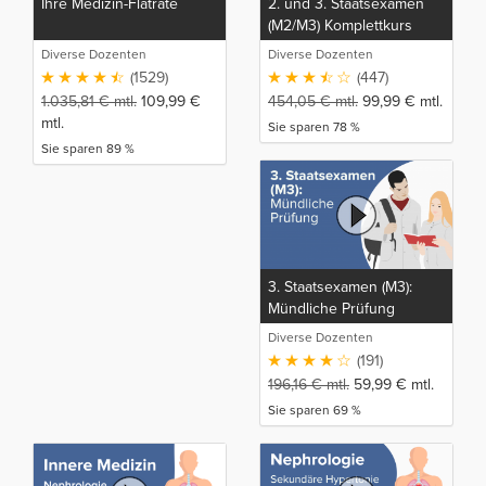
Ihre Medizin-Flatrate
2. und 3. Staatsexamen
(M2/M3) Komplettkurs
Diverse Dozenten
Diverse Dozenten
(1529)
(447)
1.035,81
€
mtl.
109,99
€
454,05
€
mtl.
99,99
€
mtl.
mtl.
Sie sparen 78 %
Sie sparen 89 %
3. Staatsexamen (M3):
Mündliche Prüfung
Diverse Dozenten
(191)
196,16
€
mtl.
59,99
€
mtl.
Sie sparen 69 %