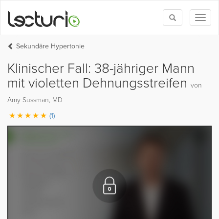
Toggle
Toggl
search
naviga
Sekundäre Hypertonie
Klinischer Fall: 38-jähriger Mann
mit violetten Dehnungsstreifen
von
Amy Sussman, MD
(1)