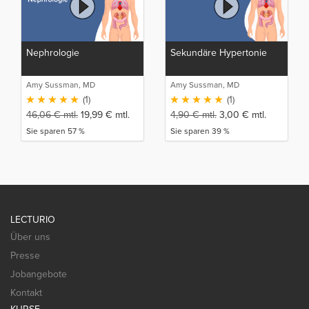
Nephrologie
Sekundäre Hypertonie
Amy Sussman, MD
Amy Sussman, MD
(1)
(1)
46,06
€
mtl.
19,99
€
mtl.
4,90
€
mtl.
3,00
€
mtl.
Sie sparen 57 %
Sie sparen 39 %
LECTURIO
Über uns
Presse
Jobangebote
Kontakt