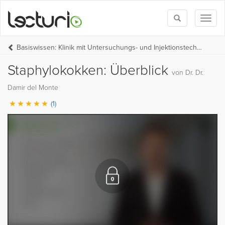
Toggle
Toggl
search
naviga
Basiswissen: Klinik mit Untersuchungs- und Injektionstechniken (UNI-MED-HP Teil 2)
Staphylokokken: Überblick
von Dr. Dr.
Damir del Monte
(1)