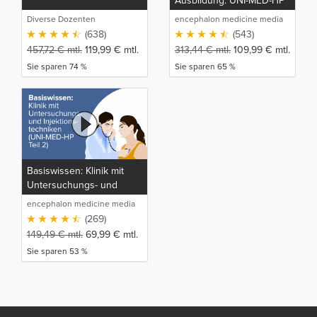
Ausbildung: UNI-MED-HP
Diverse Dozenten
encephalon medicine media
production GmbH
(638)
(543)
457,72
€
mtl.
119,99
€
mtl.
313,44
€
mtl.
109,99
€
mtl.
Sie sparen 74 %
Sie sparen 65 %
Basiswissen: Klinik mit
Untersuchungs- und
Injektionstechniken (UNI-
encephalon medicine media
MED-HP Teil 2)
production GmbH
(269)
149,49
€
mtl.
69,99
€
mtl.
Sie sparen 53 %