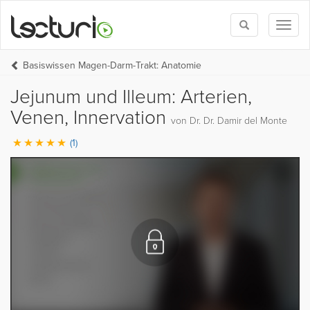
Toggle
Toggl
search
naviga
Basiswissen Magen-Darm-Trakt: Anatomie
Jejunum und Illeum: Arterien,
Venen, Innervation
von Dr. Dr. Damir del Monte
(1)