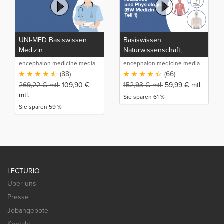
UNI-MED Basiswissen
Basiswissen
Medizin
Naturwissenschaft,
Anatomie und Physiologie
encephalon medicine media
encephalon medicine media
(BW Medizin Teil 1)
production GmbH
production GmbH
(88)
(66)
269,22
€
mtl.
109,90
€
152,93
€
mtl.
59,99
€
mtl.
mtl.
Sie sparen 61 %
Sie sparen 59 %
LECTURIO
Über uns
Presse
Jobangebote