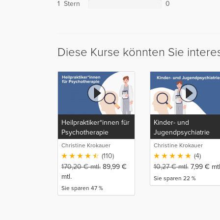
1 Stern
0
Diese Kurse könnten Sie intere
Heilpraktiker*innen für
Kinder- und
Psychotherapie
Jugendpsychiatrie
Christine Krokauer
Christine Krokauer
(110)
(4)
170,20
€
mtl.
89,99
€
10,27
€
mtl.
7,99
€
mtl
mtl.
Sie sparen 22 %
Sie sparen 47 %