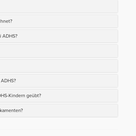
chnet?
ei ADHS?
n ADHS?
DHS-Kindern geübt?
ikamenten?