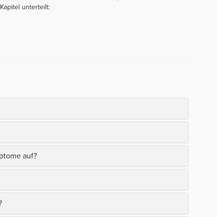
apitel unterteilt:
mptome auf?
?