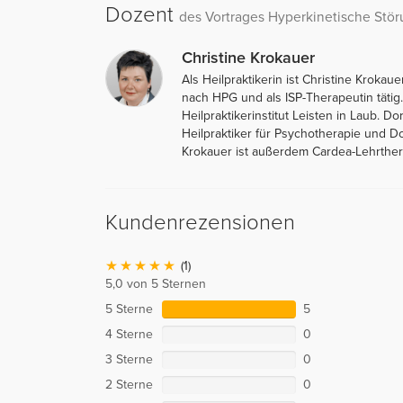
Dozent
des Vortrages Hyperkinetische Stö
Christine Krokauer
Als Heilpraktikerin ist Christine Kroka
nach HPG und als ISP-Therapeutin tätig
Heilpraktikerinstitut Leisten in Laub. Do
Heilpraktiker für Psychotherapie und Do
Krokauer ist außerdem Cardea-Lehrthera
Kundenrezensionen
(1)
5,0 von 5 Sternen
5 Sterne
5
4 Sterne
0
3 Sterne
0
2 Sterne
0