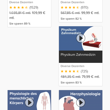
Diverse Dozenten
Diverse Dozenten
(1529)
(970)
1.035,81
€
mtl.
109,99
€
567,85
€
mtl.
99,99
€
mtl.
mtl.
Sie sparen 82 %
Sie sparen 89 %
Physikum Zahnmedizin
Diverse Dozenten
(725)
484,35
€
mtl.
79,99
€
mtl.
Sie sparen 83 %