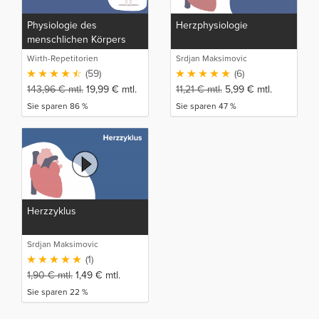
Physiologie des
Herzphysiologie
menschlichen Körpers
Wirth-Repetitorien
Srdjan Maksimovic
(59)
(6)
143,96
€
mtl.
19,99
€
mtl.
11,21
€
mtl.
5,99
€
mtl.
Sie sparen 86 %
Sie sparen 47 %
Herzzyklus
Srdjan Maksimovic
(1)
1,90
€
mtl.
1,49
€
mtl.
Sie sparen 22 %