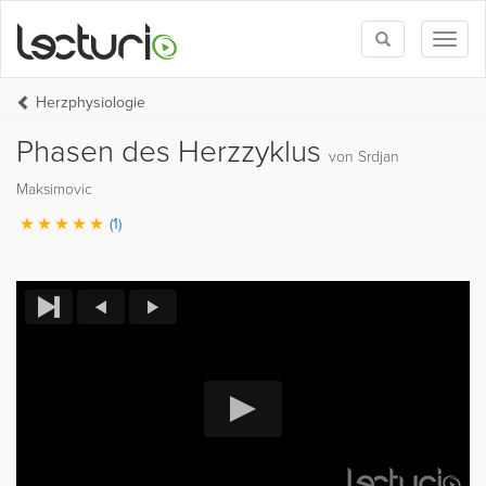
Toggle
Toggl
search
naviga
Herzphysiologie
Phasen des Herzzyklus
von Srdjan
Maksimovic
(1)