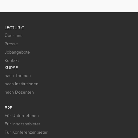
LECTURIO
Über uns
Presse
Jobangebote
Kontakt
KURSE
nach Themen
nach Institutionen
nach Dozenten
B2B
Für Unternehmen
Für Inhaltsanbieter
Für Konferenzanbieter