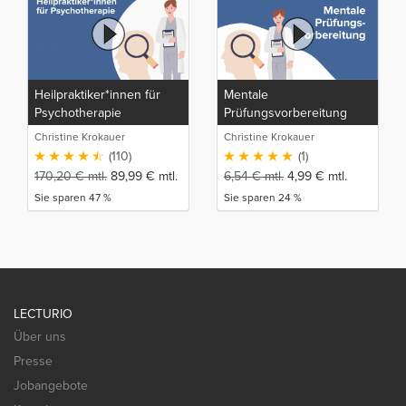
Heilpraktiker*innen für
Mentale
Psychotherapie
Prüfungsvorbereitung
Christine Krokauer
Christine Krokauer
(110)
(1)
170,20
€
mtl.
89,99
€
mtl.
6,54
€
mtl.
4,99
€
mtl.
Sie sparen 47 %
Sie sparen 24 %
LECTURIO
Über uns
Presse
Jobangebote