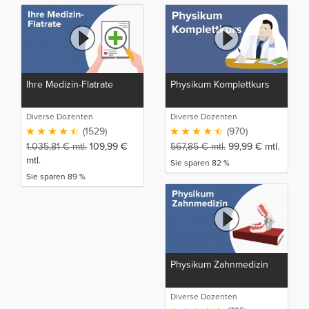
Ihre Medizin-Flatrate
Physikum Komplettkurs
Diverse Dozenten
Diverse Dozenten
(1529)
(970)
1.035,81
€
mtl.
109,99
€
567,85
€
mtl.
99,99
€
mtl.
mtl.
Sie sparen 82 %
Sie sparen 89 %
Physikum Zahnmedizin
Diverse Dozenten