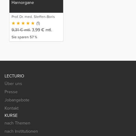
Harnorgane
Prof. Dr. med. Steffen-Boris
Wirth (1)
(1)
9,31
€
mtl.
3,99
€
mtl.
Sie sparen 57 %
LECTURIO
Über uns
Presse
Jobangebote
Kontakt
KURSE
nach Themen
nach Institutionen