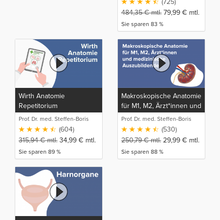
(725)
484,35
€
mtl.
79,99
€
mtl.
Sie sparen 83 %
Wirth Anatomie
Makroskopische Anatomie
Repetitorium
für M1, M2, Ärzt*innen und
medizinische
Prof. Dr. med. Steffen-Boris
Prof. Dr. med. Steffen-Boris
Auszubildende
Wirth (1)
Wirth (1)
(604)
(530)
315,94
€
mtl.
34,99
€
mtl.
250,79
€
mtl.
29,99
€
mtl.
Sie sparen 89 %
Sie sparen 88 %