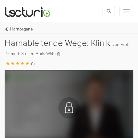
Toggle
Toggl
search
naviga
Harnorgane
Harnableitende Wege: Klinik
von Prof.
Dr. med. Steffen-Boris Wirth (1)
(1)