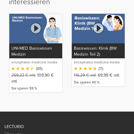
interessieren
UNI-MED Basiswissen
Basiswissen: Klinik (BW
Medizin
Medizin Teil 2)
encephalon medicine media
encephalon medicine media
production GmbH
production GmbH
(88)
(11)
269,22
€
mtl.
109,90
€
116,29
€
mtl.
69,99
€
mtl.
mtl.
Sie sparen 40 %
Sie sparen 59 %
LECTURIO