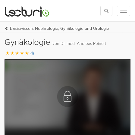
Toggle
Toggl
search
naviga
Basiswissen: Nephrologie, Gynäkologie und Urologie
Gynäkologie
von Dr. med. Andreas Reinert
(1)