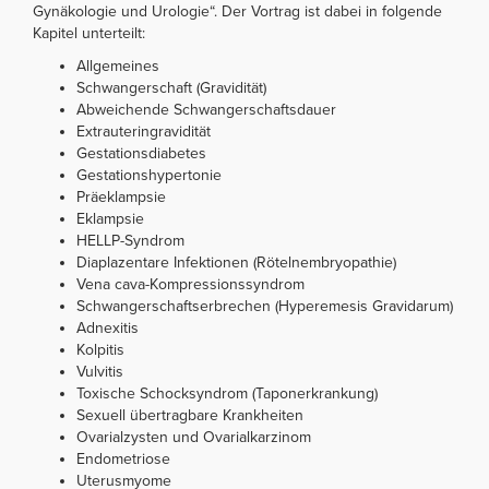
Gynäkologie und Urologie“. Der Vortrag ist dabei in folgende
Kapitel unterteilt:
Allgemeines
Schwangerschaft (Gravidität)
Abweichende Schwangerschaftsdauer
Extrauteringravidität
Gestationsdiabetes
Gestationshypertonie
Präeklampsie
Eklampsie
HELLP-Syndrom
Diaplazentare Infektionen (Rötelnembryopathie)
Vena cava-Kompressionssyndrom
Schwangerschaftserbrechen (Hyperemesis Gravidarum)
Adnexitis
Kolpitis
Vulvitis
Toxische Schocksyndrom (Taponerkrankung)
Sexuell übertragbare Krankheiten
Ovarialzysten und Ovarialkarzinom
Endometriose
Uterusmyome