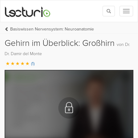
Toggle
Toggl
search
naviga
Basiswissen Nervensystem: Neuroanatomie
Gehirn im Überblick: Großhirn
von Dr.
Dr. Damir del Monte
(1)