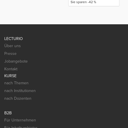
Sie sparen -42 %
LECTURIO
Über uns
Presse
Jobangebote
Kontakt
KURSE
nach Themen
nach Institutionen
nach Dozenten
B2B
Für Unternehmen
Für Inhaltsanbieter