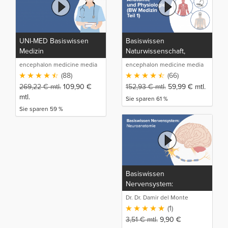
UNI-MED Basiswissen
Basiswissen
Medizin
Naturwissenschaft,
Anatomie und Physiologie
encephalon medicine media
encephalon medicine media
(BW Medizin Teil 1)
production GmbH
production GmbH
(88)
(66)
269,22
€
mtl.
109,90
€
152,93
€
mtl.
59,99
€
mtl.
mtl.
Sie sparen 61 %
Sie sparen 59 %
Basiswissen
Nervensystem:
Neuroanatomie
Dr. Dr. Damir del Monte
(1)
3,51
€
mtl.
9,90
€