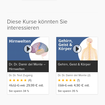
Diese Kurse könnten Sie
interessieren
Dr. Dr. Damir del Monte –
Gehirn, Geist & Körper
Hirnwelten
Dr. Dr. Test Zugang
Dr. Dr. Damir del Monte (2)
(4)
(1)
45,12
€
mtl.
29,99
€
mtl.
7,59
€
mtl.
4,90
€
mtl.
Sie sparen 34 %
Sie sparen 35 %