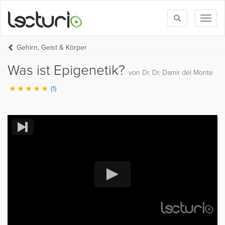
Toggle
Toggl
search
naviga
Gehirn, Geist & Körper
Was ist Epigenetik?
von Dr. Dr. Damir del Monte
(1)