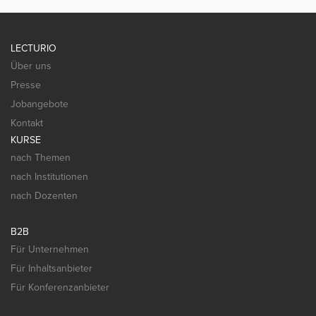
LECTURIO
Über uns
Presse
Jobangebote
Kontakt
KURSE
nach Themen
nach Institutionen
nach Dozenten
B2B
Für Unternehmen
Für Inhaltsanbieter
Für Konferenzanbieter