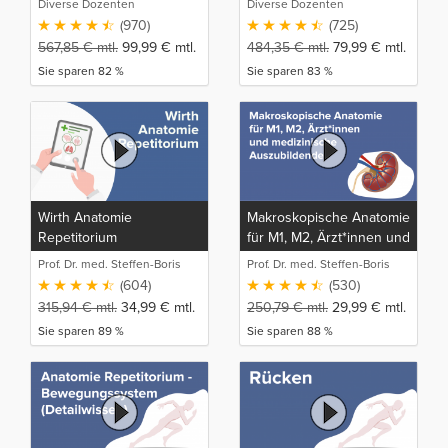
Diverse Dozenten
Diverse Dozenten
(970)
(725)
567,85
€
mtl.
99,99
€
mtl.
484,35
€
mtl.
79,99
€
mtl.
Sie sparen 82 %
Sie sparen 83 %
Wirth Anatomie
Makroskopische Anatomie
Repetitorium
für M1, M2, Ärzt*innen und
medizinische
Prof. Dr. med. Steffen-Boris
Prof. Dr. med. Steffen-Boris
Auszubildende
Wirth (1)
Wirth (1)
(604)
(530)
315,94
€
mtl.
34,99
€
mtl.
250,79
€
mtl.
29,99
€
mtl.
Sie sparen 89 %
Sie sparen 88 %