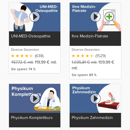
UNI-MED-Osteopathie
Ihre Medizin-Flatrate
Diverse Dozenten
Diverse Dozenten
(638)
(1529)
457,72
€
mtl.
119,99
€
mtl.
1.035,81
€
mtl.
109,99
€
mtl.
Sie sparen 74 %
Sie sparen 89 %
Physikum Komplettkurs
Physikum Zahnmedizin