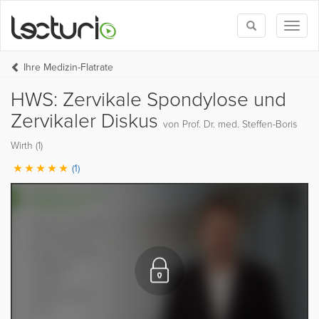
Toggle
Toggl
search
naviga
Ihre Medizin-Flatrate
HWS: Zervikale Spondylose und
Zervikaler Diskus
von Prof. Dr. med. Steffen-Boris
Wirth (1)
(1)