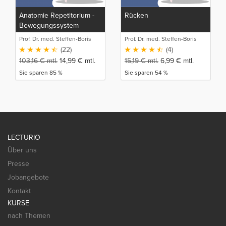
Anatomie Repetitorium -
Rücken
Bewegungssystem
(Detailwissen)
Prof. Dr. med. Steffen-Boris
Prof. Dr. med. Steffen-Boris
Wirth (1)
Wirth (1)
(22)
(4)
103,16
€
mtl.
14,99
€
mtl.
15,19
€
mtl.
6,99
€
mtl.
Sie sparen 85 %
Sie sparen 54 %
LECTURIO
Über uns
Presse
Jobangebote
Kontakt
KURSE
nach Themen