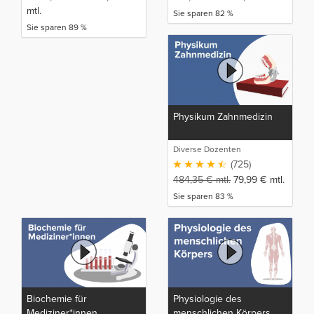
mtl.
Sie sparen 82 %
Sie sparen 89 %
Physikum Zahnmedizin
Diverse Dozenten
(725)
484,35
€
mtl.
79,99
€
mtl.
Sie sparen 83 %
Biochemie für
Physiologie des
Mediziner*innen
menschlichen Körpers