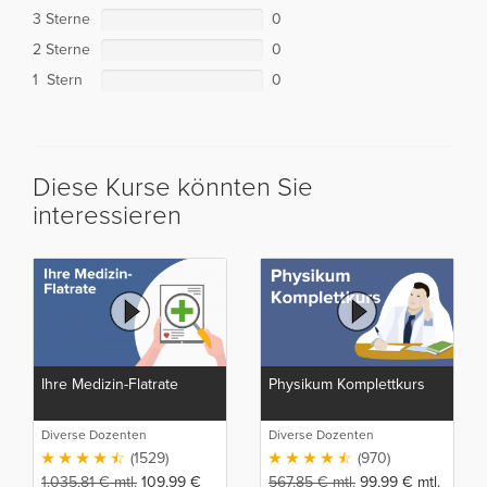
3 Sterne
0
2 Sterne
0
1 Stern
0
Diese Kurse könnten Sie
interessieren
Ihre Medizin-Flatrate
Physikum Komplettkurs
Diverse Dozenten
Diverse Dozenten
(1529)
(970)
1.035,81
€
mtl.
109,99
€
567,85
€
mtl.
99,99
€
mtl.