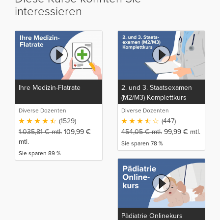
interessieren
Ihre Medizin-Flatrate
2. und 3. Staatsexamen
(M2/M3) Komplettkurs
Diverse Dozenten
Diverse Dozenten
(1529)
(447)
1.035,81
€
mtl.
109,99
€
454,05
€
mtl.
99,99
€
mtl.
mtl.
Sie sparen 78 %
Sie sparen 89 %
Pädiatrie Onlinekurs