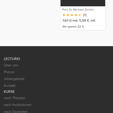
Prof. Dr. Michael Zemlin
(9)
7,67
€
mtl.
5,99
€
mtl.
Sie sparen 22 %
LECTURIO
Über uns
Presse
Jobangebote
Kontakt
KURSE
nach Themen
nach Institutionen
nach Dozenten