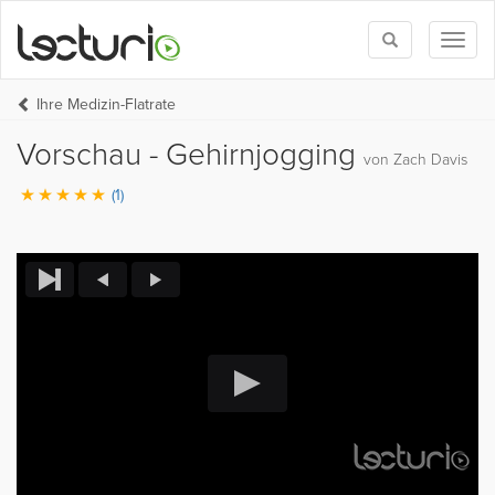
Toggle
Toggl
search
naviga
Ihre Medizin-Flatrate
Vorschau - Gehirnjogging
von Zach Davis
(1)