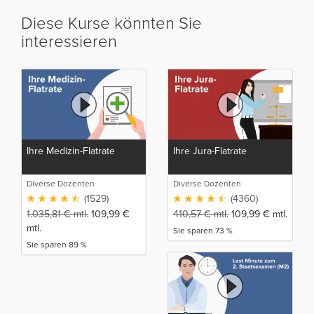
Diese Kurse könnten Sie
interessieren
Ihre Medizin-Flatrate
Ihre Jura-Flatrate
Diverse Dozenten
Diverse Dozenten
(1529)
(4360)
1.035,81
€
mtl.
109,99
€
410,57
€
mtl.
109,99
€
mtl.
mtl.
Sie sparen 73 %
Sie sparen 89 %