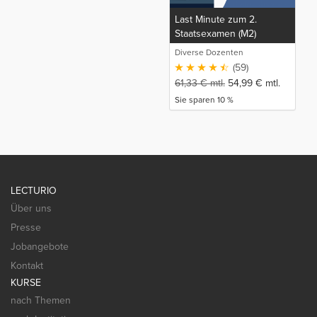
Last Minute zum 2.
Staatsexamen (M2)
Diverse Dozenten
(59)
61,33
€
mtl.
54,99
€
mtl.
Sie sparen 10 %
LECTURIO
Über uns
Presse
Jobangebote
Kontakt
KURSE
nach Themen