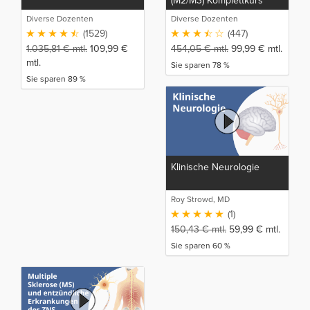
(M2/M3) Komplettkurs
Diverse Dozenten
Diverse Dozenten
(1529)
(447)
1.035,81
€
mtl.
109,99
€
454,05
€
mtl.
99,99
€
mtl.
mtl.
Sie sparen 78 %
Sie sparen 89 %
Klinische Neurologie
Roy Strowd, MD
(1)
150,43
€
mtl.
59,99
€
mtl.
Sie sparen 60 %