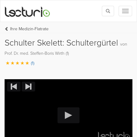
Toggle
Toggl
search
naviga
Ihre Medizin-Flatrate
Schulter Skelett: Schultergürtel
von
Prof. Dr. med. Steffen-Boris Wirth (1)
(1)