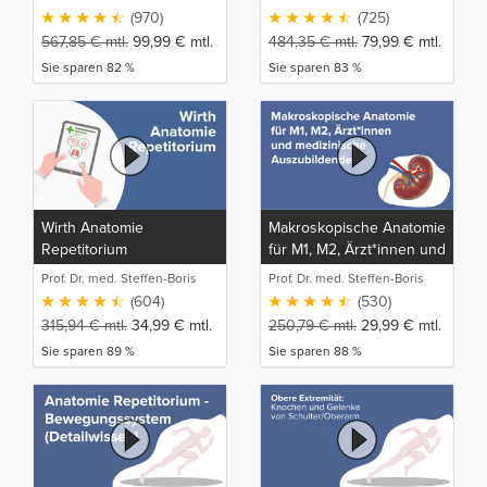
(970)
(725)
567,85
€
mtl.
99,99
€
mtl.
484,35
€
mtl.
79,99
€
mtl.
Sie sparen 82 %
Sie sparen 83 %
Wirth Anatomie
Makroskopische Anatomie
Repetitorium
für M1, M2, Ärzt*innen und
medizinische
Prof. Dr. med. Steffen-Boris
Prof. Dr. med. Steffen-Boris
Auszubildende
Wirth (1)
Wirth (1)
(604)
(530)
315,94
€
mtl.
34,99
€
mtl.
250,79
€
mtl.
29,99
€
mtl.
Sie sparen 89 %
Sie sparen 88 %