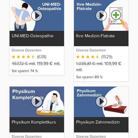
UNI-MED-Osteopathie
Ihre Medizin-Flatrate
Diverse Dozenten
Diverse Dozenten
(638)
(1529)
457,72
€
mtl.
119,99
€
mtl.
1.035,81
€
mtl.
109,99
€
mtl.
Sie sparen 74 %
Sie sparen 89 %
Physikum Komplettkurs
Physikum Zahnmedizin
Diverse Dozenten
Diverse Dozenten