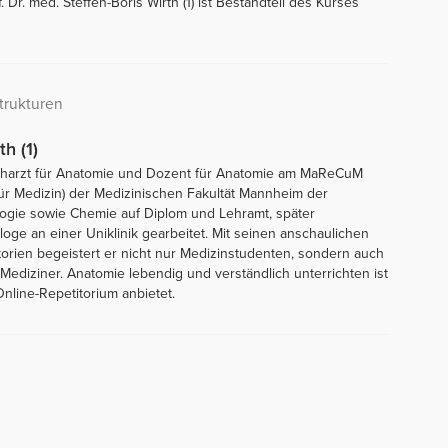
Dr. med. Steffen-Boris Wirth (1) ist Bestandteil des Kurses
trukturen
th (1)
 Facharzt für Anatomie und Dozent für Anatomie am MaReCuM
ür Medizin) der Medizinischen Fakultät Mannheim der
ologie sowie Chemie auf Diplom und Lehramt, später
ge an einer Uniklinik gearbeitet. Mit seinen anschaulichen
orien begeistert er nicht nur Medizinstudenten, sondern auch
diziner. Anatomie lebendig und verständlich unterrichten ist
nline-Repetitorium anbietet.