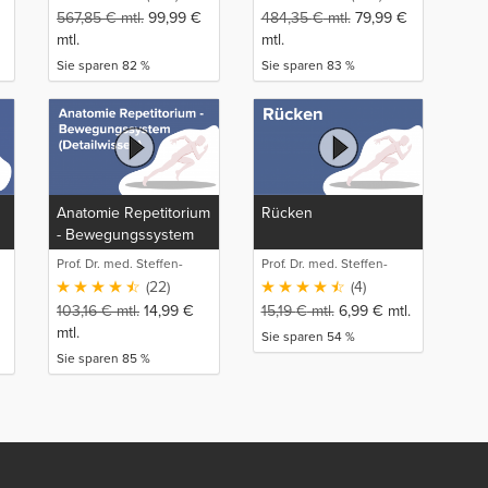
567,85
€
mtl.
99,99
€
484,35
€
mtl.
79,99
€
mtl.
mtl.
Sie sparen 82 %
Sie sparen 83 %
Anatomie Repetitorium
Rücken
- Bewegungssystem
(Detailwissen)
Prof. Dr. med. Steffen-
Prof. Dr. med. Steffen-
Boris Wirth (1)
Boris Wirth (1)
(22)
(4)
103,16
€
mtl.
14,99
€
15,19
€
mtl.
6,99
€
mtl.
mtl.
Sie sparen 54 %
Sie sparen 85 %