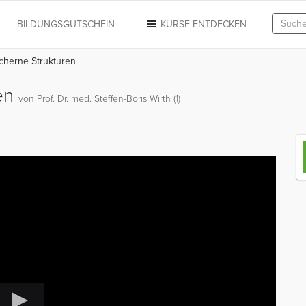
N
BILDUNGSGUTSCHEIN
KURSE ENTDECKEN
herne Strukturen
ren
von Prof. Dr. med. Steffen-Boris Wirth (1)