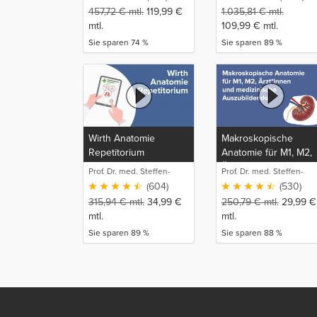
457,72
€
mtl.
119,99
€
1.035,81
€
mtl.
mtl.
109,99
€
mtl.
Sie sparen 74 %
Sie sparen 89 %
Wirth Anatomie
Makroskopische
Repetitorium
Anatomie für M1, M2,
Ärzt*innen und
Prof. Dr. med. Steffen-
Prof. Dr. med. Steffen-
medizinische
Boris Wirth (1)
Boris Wirth (1)
(604)
(530)
Auszubildende
315,94
€
mtl.
34,99
€
250,79
€
mtl.
29,99
€
mtl.
mtl.
Sie sparen 89 %
Sie sparen 88 %