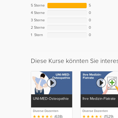
5 Sterne
5
4 Sterne
0
3 Sterne
0
2 Sterne
0
1 Stern
0
Diese Kurse könnten Sie intere
UNI-MED-Osteopathie
Ihre Medizin-Flatrate
Diverse Dozenten
Diverse Dozenten
(638)
(1529)