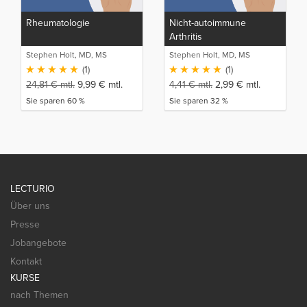
Rheumatologie
Nicht-autoimmune
Arthritis
Stephen Holt, MD, MS
Stephen Holt, MD, MS
(1)
(1)
24,81
€
mtl.
9,99
€
mtl.
4,41
€
mtl.
2,99
€
mtl.
Sie sparen 60 %
Sie sparen 32 %
LECTURIO
Über uns
Presse
Jobangebote
Kontakt
KURSE
nach Themen