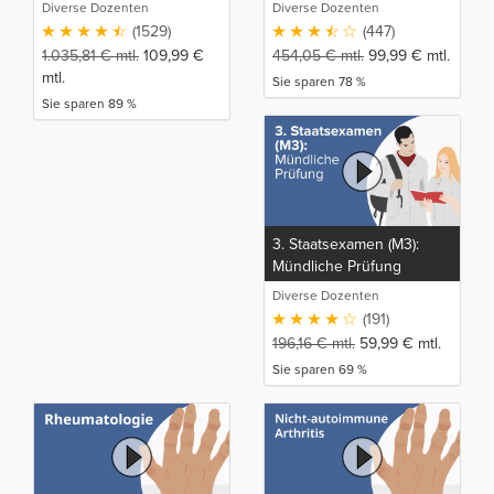
Diverse Dozenten
Diverse Dozenten
(1529)
(447)
1.035,81
€
mtl.
109,99
€
454,05
€
mtl.
99,99
€
mtl.
mtl.
Sie sparen 78 %
Sie sparen 89 %
3. Staatsexamen (M3):
Mündliche Prüfung
Diverse Dozenten
(191)
196,16
€
mtl.
59,99
€
mtl.
Sie sparen 69 %