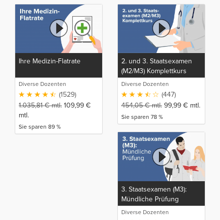
Ihre Medizin-Flatrate
2. und 3. Staatsexamen
(M2/M3) Komplettkurs
Diverse Dozenten
Diverse Dozenten
(1529)
(447)
1.035,81
€
mtl.
109,99
€
454,05
€
mtl.
99,99
€
mtl.
mtl.
Sie sparen 78 %
Sie sparen 89 %
3. Staatsexamen (M3):
Mündliche Prüfung
Diverse Dozenten