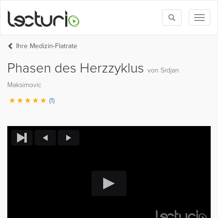
Toggle
Toggl
search
naviga
Ihre Medizin-Flatrate
Phasen des Herzzyklus
von Srdjan
Maksimovic
(1)