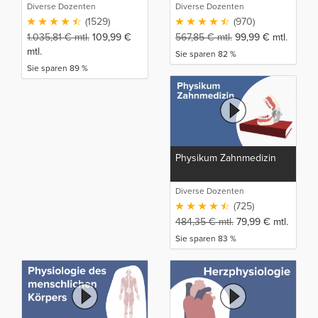
Diverse Dozenten
Diverse Dozenten
(1529)
(970)
1.035,81
€
mtl.
109,99
€
567,85
€
mtl.
99,99
€
mtl.
mtl.
Sie sparen 82 %
Sie sparen 89 %
Physikum Zahnmedizin
Diverse Dozenten
(725)
484,35
€
mtl.
79,99
€
mtl.
Sie sparen 83 %