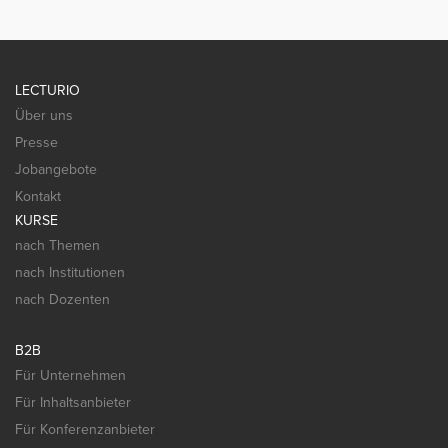
LECTURIO
Über uns
Presse
Jobangebote
Kontakt
KURSE
nach Themen
nach Institutionen
nach Dozenten
B2B
Für Unternehmen
Für Inhaltsanbieter
Für Konferenzanbieter