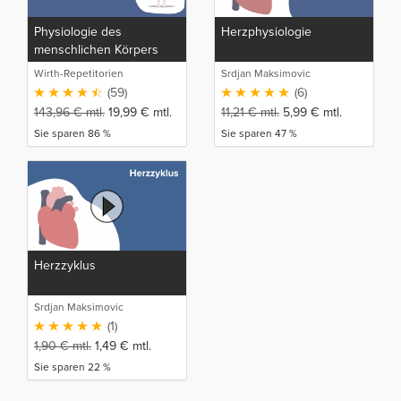
Physiologie des
Herzphysiologie
menschlichen Körpers
Wirth-Repetitorien
Srdjan Maksimovic
(59)
(6)
143,96
€
mtl.
19,99
€
mtl.
11,21
€
mtl.
5,99
€
mtl.
Sie sparen 86 %
Sie sparen 47 %
Herzzyklus
Srdjan Maksimovic
(1)
1,90
€
mtl.
1,49
€
mtl.
Sie sparen 22 %