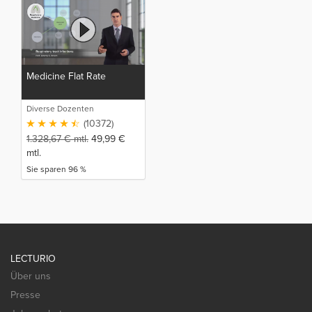
Medicine Flat Rate
Diverse Dozenten
(10372)
1.328,67
€
mtl.
49,99
€
mtl.
Sie sparen 96 %
LECTURIO
Über uns
Presse