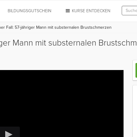
N
BILDUNGSGUTSCHEIN
KURSE ENTDECKEN
er Fall: 57-jähriger Mann mit substernalen Brustschmerzen
hriger Mann mit substernalen Brustsc