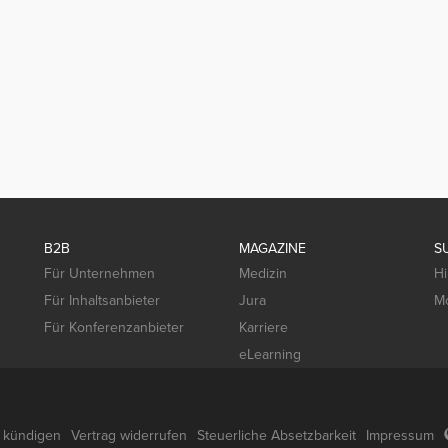
B2B
MAGAZINE
S
Für Unternehmen
Medizin
Hi
Für Inhaltsanbieter
Jura
Mo
Für Konferenzanbieter
Karriere
eLearning
g kündigen
Vertrag widerrufen
Steuerliche Absetzbarkeit
Impressum