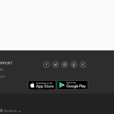
UPPORT
lfe
bil
Deutsch