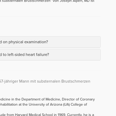
mit substernalen Brustschmerzen“ von Joseph Alpert, MD ist
d on physical examination?
 to left-sided heart failure?
: 57-jähriger Mann mit substernalen Brustschmerzen
edicine in the Department of Medicine, Director of Coronary
abilitation at the University of Arizona (UA) College of
de from Harvard Medical School in 1969. Currently, he is a