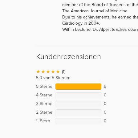
member of the Board of Trustees of the 
The American Journal of Medicine.
Due to his achievements, he earned th
Cardiology in 2004.
Within Lecturio, Dr. Alpert teaches cou
Kundenrezensionen
(1)
5,0 von 5 Sternen
5 Sterne
5
4 Sterne
0
3 Sterne
0
2 Sterne
0
1 Stern
0