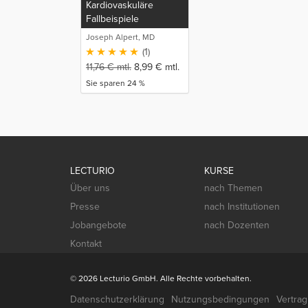
Kardiovaskuläre
Fallbeispiele
Joseph Alpert, MD
(1)
11,76
€
mtl.
8,99
€
mtl.
Sie sparen 24 %
LECTURIO
KURSE
Über uns
nach Themen
Presse
nach Institutionen
Jobangebote
nach Dozenten
Kontakt
© 2026 Lecturio GmbH. Alle Rechte vorbehalten.
Datenschutzerklärung
Nutzungsbedingungen
Vertra