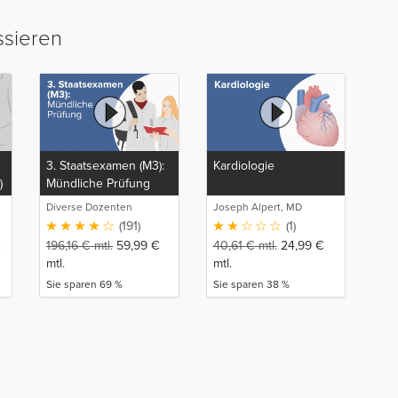
ssieren
3. Staatsexamen (M3):
Kardiologie
)
Mündliche Prüfung
Diverse Dozenten
Joseph Alpert, MD
(191)
(1)
€
196,16
€
mtl.
59,99
€
40,61
€
mtl.
24,99
€
mtl.
mtl.
Sie sparen 69 %
Sie sparen 38 %