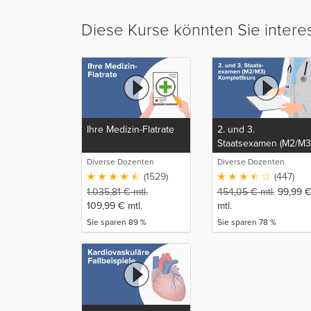
Diese Kurse könnten Sie intere
Ihre Medizin-Flatrate
2. und 3.
Staatsexamen (M2/M3
Komplettkurs
Diverse Dozenten
Diverse Dozenten
(1529)
(447)
1.035,81
€
mtl.
454,05
€
mtl.
99,99
109,99
€
mtl.
mtl.
Sie sparen 89 %
Sie sparen 78 %