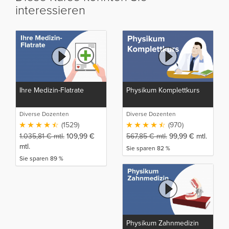
interessieren
Ihre Medizin-Flatrate
Physikum Komplettkurs
Diverse Dozenten
Diverse Dozenten
(1529)
(970)
1.035,81
€
mtl.
109,99
€
567,85
€
mtl.
99,99
€
mtl.
mtl.
Sie sparen 82 %
Sie sparen 89 %
Physikum Zahnmedizin