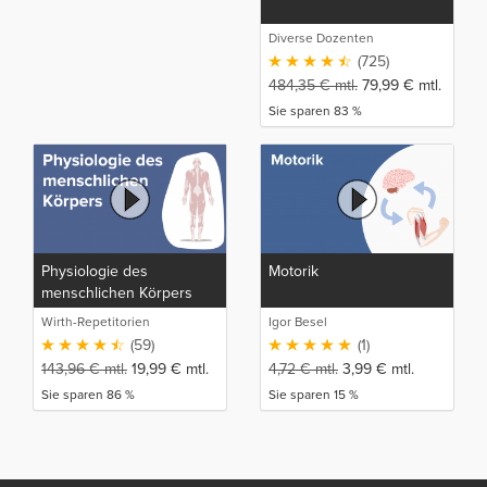
Diverse Dozenten
(725)
484,35
€
mtl.
79,99
€
mtl.
Sie sparen 83 %
Physiologie des
Motorik
menschlichen Körpers
Wirth-Repetitorien
Igor Besel
(59)
(1)
143,96
€
mtl.
19,99
€
mtl.
4,72
€
mtl.
3,99
€
mtl.
Sie sparen 86 %
Sie sparen 15 %