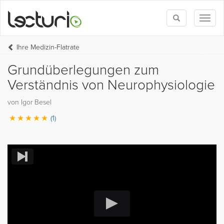
Toggle
Toggl
search
naviga
Ihre Medizin-Flatrate
Grundüberlegungen zum
Verständnis von Neurophysiologie
von Igor Besel
(1)