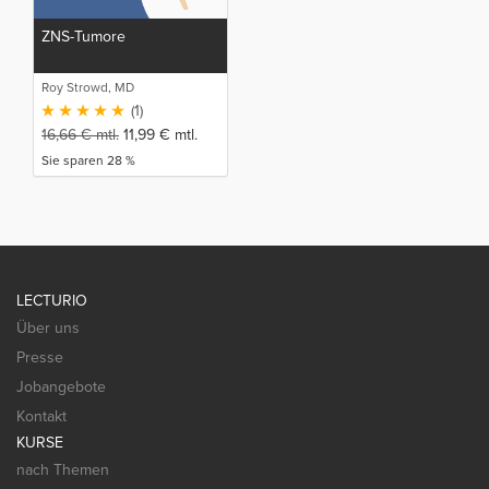
ZNS-Tumore
Roy Strowd, MD
(1)
16,66
€
mtl.
11,99
€
mtl.
Sie sparen 28 %
LECTURIO
Über uns
Presse
Jobangebote
Kontakt
KURSE
nach Themen