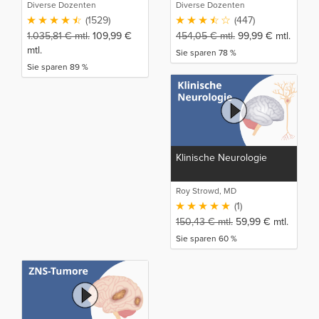
Diverse Dozenten
Diverse Dozenten
(1529)
(447)
1.035,81
€
mtl.
109,99
€
454,05
€
mtl.
99,99
€
mtl.
mtl.
Sie sparen 78 %
Sie sparen 89 %
Klinische Neurologie
Roy Strowd, MD
(1)
150,43
€
mtl.
59,99
€
mtl.
Sie sparen 60 %