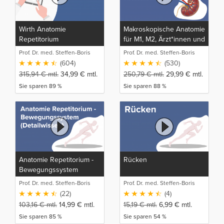
Wirth Anatomie
Makroskopische Anatomie
Repetitorium
für M1, M2, Ärzt*innen und
medizinische
Prof. Dr. med. Steffen-Boris
Prof. Dr. med. Steffen-Boris
Auszubildende
Wirth (1)
Wirth (1)
(604)
(530)
315,94
€
mtl.
34,99
€
mtl.
250,79
€
mtl.
29,99
€
mtl.
Sie sparen 89 %
Sie sparen 88 %
Anatomie Repetitorium -
Rücken
Bewegungssystem
(Detailwissen)
Prof. Dr. med. Steffen-Boris
Prof. Dr. med. Steffen-Boris
Wirth (1)
Wirth (1)
(22)
(4)
103,16
€
mtl.
14,99
€
mtl.
15,19
€
mtl.
6,99
€
mtl.
Sie sparen 85 %
Sie sparen 54 %