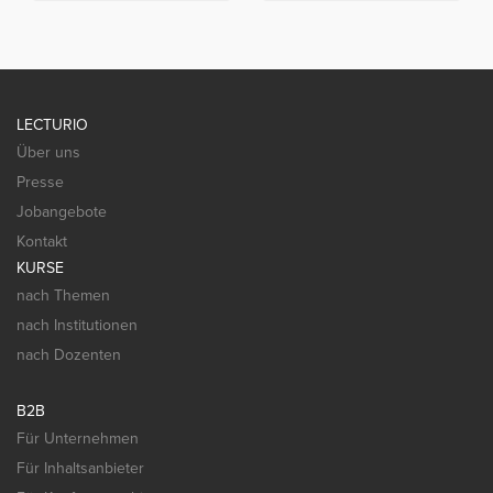
LECTURIO
Über uns
Presse
Jobangebote
Kontakt
KURSE
nach Themen
nach Institutionen
nach Dozenten
B2B
Für Unternehmen
Für Inhaltsanbieter