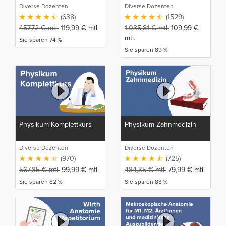
Diverse Dozenten
Diverse Dozenten
(638)
(1529)
457,72
€
mtl.
119,99
€
mtl.
1.035,81
€
mtl.
109,99
€
mtl.
Sie sparen 74 %
Sie sparen 89 %
Physikum Komplettkurs
Physikum Zahnmedizin
Diverse Dozenten
Diverse Dozenten
(970)
(725)
567,85
€
mtl.
99,99
€
mtl.
484,35
€
mtl.
79,99
€
mtl.
Sie sparen 82 %
Sie sparen 83 %