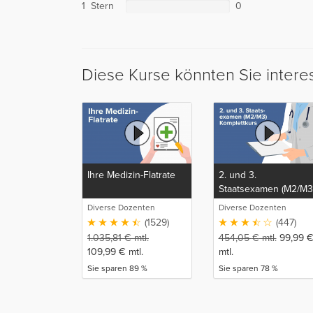
1 Stern
0
Diese Kurse könnten Sie intere
Ihre Medizin-Flatrate
2. und 3.
Staatsexamen (M2/M3
Komplettkurs
Diverse Dozenten
Diverse Dozenten
(1529)
(447)
1.035,81
€
mtl.
454,05
€
mtl.
99,99
109,99
€
mtl.
mtl.
Sie sparen 89 %
Sie sparen 78 %