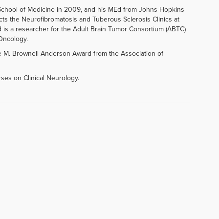
chool of Medicine in 2009, and his MEd from Johns Hopkins
ects the Neurofibromatosis and Tuberous Sclerosis Clinics at
d is a researcher for the Adult Brain Tumor Consortium (ABTC)
-Oncology.
e M. Brownell Anderson Award from the Association of
rses on Clinical Neurology.