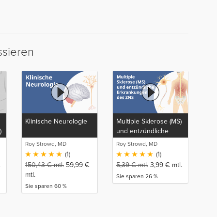
ssieren
Klinische Neurologie
Multiple Sklerose (MS)
)
und entzündliche
Erkrankungen des
Roy Strowd, MD
Roy Strowd, MD
ZNS
(1)
(1)
€
150,43
€
mtl.
59,99
€
5,39
€
mtl.
3,99
€
mtl.
mtl.
Sie sparen 26 %
Sie sparen 60 %