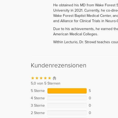
He obtained his MD from Wake Forest S
University in 2021. Currently, he co-dir
Wake Forest Baptist Medical Center, an
and Alliance for Clinical Trials in Neuro
Due to his achievements, he earned th
American Medical Colleges.
Within Lecturio, Dr. Strowd teaches cou
Kundenrezensionen
(1)
5,0 von 5 Sternen
5 Sterne
5
4 Sterne
0
3 Sterne
0
2 Sterne
0