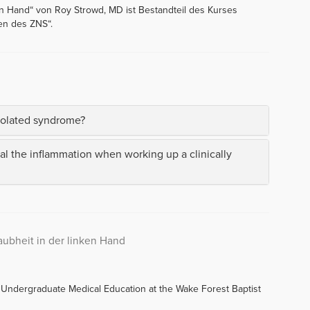
nken Hand“ von Roy Strowd, MD ist Bestandteil des Kurses
en des ZNS“.
isolated syndrome?
al the inflammation when working up a clinically
Taubheit in der linken Hand
f Undergraduate Medical Education at the Wake Forest Baptist