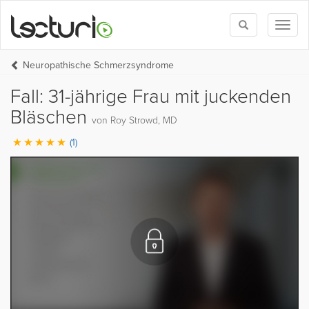
Toggle
Toggl
search
naviga
Neuropathische Schmerzsyndrome
Fall: 31-jährige Frau mit juckenden
Bläschen
von Roy Strowd, MD
(1)