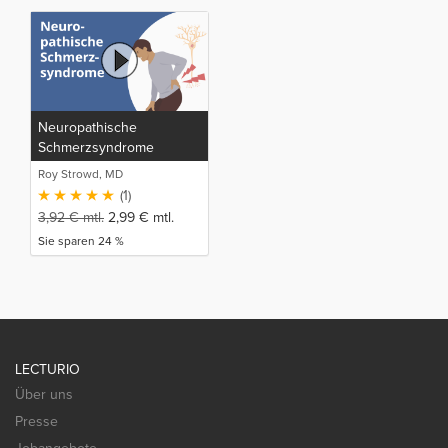
Neuropathische
Schmerzsyndrome
Roy Strowd, MD
(1)
3,92
€
mtl.
2,99
€
mtl.
Sie sparen 24 %
LECTURIO
Über uns
Presse