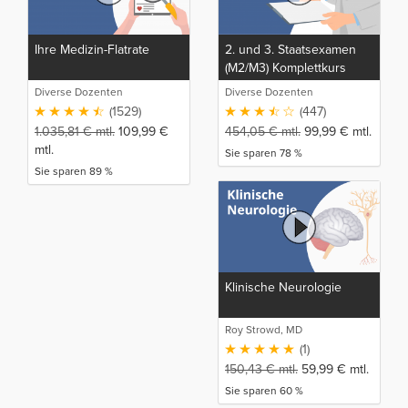
Ihre Medizin-Flatrate
2. und 3. Staatsexamen
(M2/M3) Komplettkurs
Diverse Dozenten
Diverse Dozenten
(1529)
(447)
1.035,81
€
mtl.
109,99
€
454,05
€
mtl.
99,99
€
mtl.
mtl.
Sie sparen 78 %
Sie sparen 89 %
Klinische Neurologie
Roy Strowd, MD
(1)
150,43
€
mtl.
59,99
€
mtl.
Sie sparen 60 %