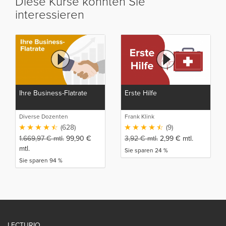
Diese Kurse könnten Sie
interessieren
Ihre Business-Flatrate
Erste Hilfe
Diverse Dozenten
Frank Klink
(628)
(9)
1.669,97
€
mtl.
99,90
€
3,92
€
mtl.
2,99
€
mtl.
mtl.
Sie sparen 24 %
Sie sparen 94 %
LECTURIO