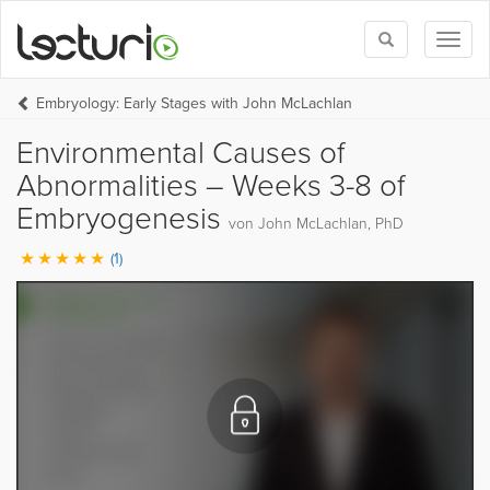
Toggle
Toggl
search
naviga
Embryology: Early Stages with John McLachlan
Environmental Causes of
Abnormalities – Weeks 3-8 of
Embryogenesis
von John McLachlan, PhD
(1)