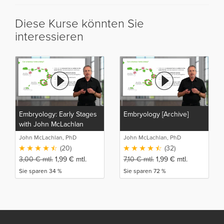
Diese Kurse könnten Sie
interessieren
Embryology: Early Stages
Embryology [Archive]
with John McLachlan
John McLachlan, PhD
John McLachlan, PhD
(20)
(32)
3,00
€
mtl.
1,99
€
mtl.
7,10
€
mtl.
1,99
€
mtl.
Sie sparen 34 %
Sie sparen 72 %