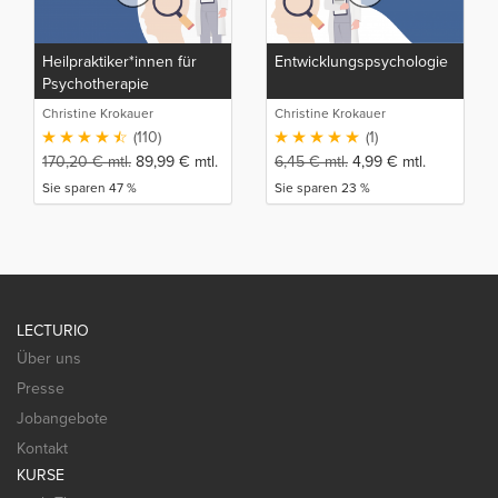
Heilpraktiker*innen für
Entwicklungspsychologie
Psychotherapie
Christine Krokauer
Christine Krokauer
(110)
(1)
170,20
€
mtl.
89,99
€
mtl.
6,45
€
mtl.
4,99
€
mtl.
Sie sparen 47 %
Sie sparen 23 %
LECTURIO
Über uns
Presse
Jobangebote
Kontakt
KURSE