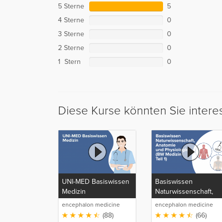
5 Sterne
5
4 Sterne
0
3 Sterne
0
2 Sterne
0
1 Stern
0
Diese Kurse könnten Sie intere
UNI-MED Basiswissen
Basiswissen
Medizin
Naturwissenschaft,
Anatomie und
encephalon medicine
encephalon medicine
Physiologie (BW
media production GmbH
media production GmbH
(88)
(66)
Medizin Teil 1)