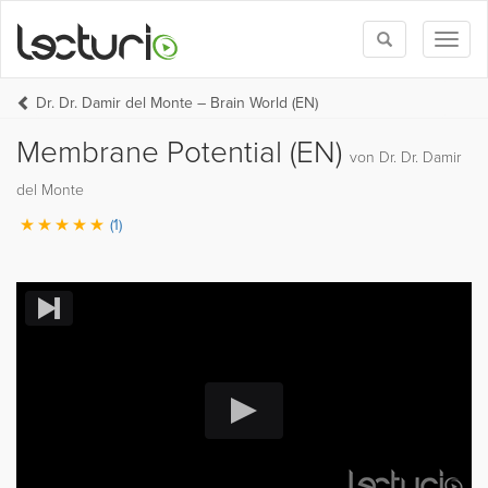
Toggle
Toggl
search
naviga
Dr. Dr. Damir del Monte – Brain World (EN)
Membrane Potential (EN)
von Dr. Dr. Damir
del Monte
(1)