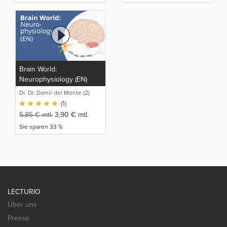
Brain World:
Neurophysiology (EN)
Dr. Dr. Damir del Monte (2)
(1)
5,85
€
mtl.
3,90
€
mtl.
Sie sparen 33 %
LECTURIO
Über uns
Presse