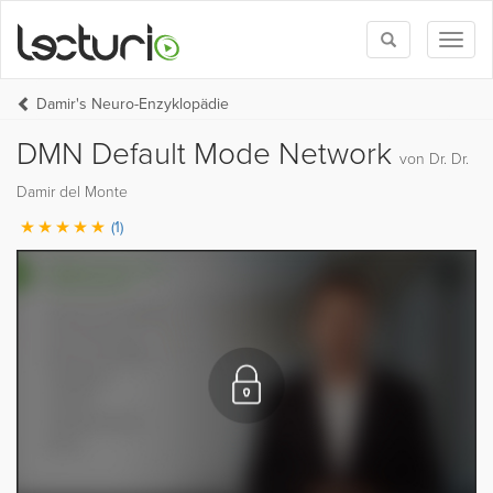
Toggle
Toggl
search
naviga
Damir's Neuro-Enzyklopädie
DMN Default Mode Network
von Dr. Dr.
Damir del Monte
(1)