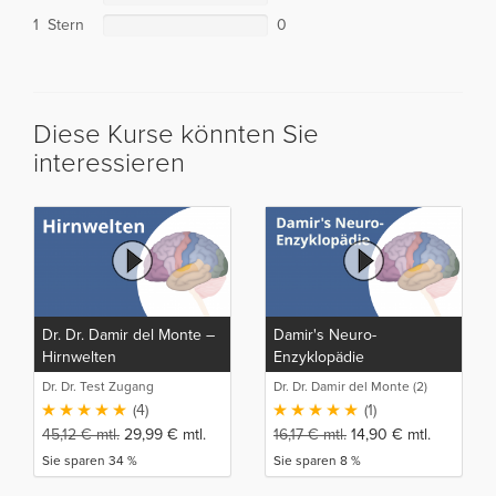
1 Stern
0
Diese Kurse könnten Sie
interessieren
Dr. Dr. Damir del Monte –
Damir's Neuro-
Hirnwelten
Enzyklopädie
Dr. Dr. Test Zugang
Dr. Dr. Damir del Monte (2)
(4)
(1)
45,12
€
mtl.
29,99
€
mtl.
16,17
€
mtl.
14,90
€
mtl.
Sie sparen 34 %
Sie sparen 8 %