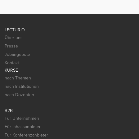
LECTURIO
Über uns
Presse
Jobangebote
Kontakt
KURSE
nach Themen
nach Institutionen
nach Dozenten
B2B
Für Unternehmen
Für Inhaltsanbieter
Für Konferenzanbieter