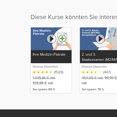
Diese Kurse könnten Sie intere
Ihre Medizin-Flatrate
2. und 3.
Staatsexamen (M2/M3
Komplettkurs
Diverse Dozenten
Diverse Dozenten
(1529)
(447)
1.035,81
€
mtl.
454,05
€
mtl.
99,99
109,99
€
mtl.
mtl.
Sie sparen 89 %
Sie sparen 78 %