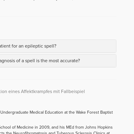
ient for an epileptic spell?
gnosis of a spell is the most accurate?
on eines Affektkrampfes mit Fallbeispiel
f Undergraduate Medical Education at the Wake Forest Baptist
chool of Medicine in 2009, and his MEd from Johns Hopkins
ects the Neurofibromatosis and Tuberous Sclerosis Clinics at