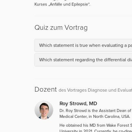
Kurses „Anfälle und Epilepsie“.
Quiz zum Vortrag
Which statement is true when evaluating a pat
Which statement regarding the differential dia
Dozent
des Vortrages Diagnose und Evaluati
Roy Strowd, MD
Dr. Roy Strowd is the Assistant Dean o
Medical Center, in North Carolina, USA.
He obtained his MD from Wake Forest S
University in 2021. Currently, he co-dir