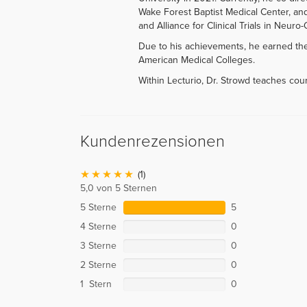
Wake Forest Baptist Medical Center, an
and Alliance for Clinical Trials in Neuro
Due to his achievements, he earned th
American Medical Colleges.
Within Lecturio, Dr. Strowd teaches cou
Kundenrezensionen
(1)
5,0 von 5 Sternen
5 Sterne
5
4 Sterne
0
3 Sterne
0
2 Sterne
0
1 Stern
0