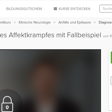
N
BILDUNGSGUTSCHEIN
KURSE ENTDECKEN
ettkurs
Klinische Neurologie
Anfälle und Epilepsie
Diagnose
es Affektkrampfes mit Fallbeispiel
von R