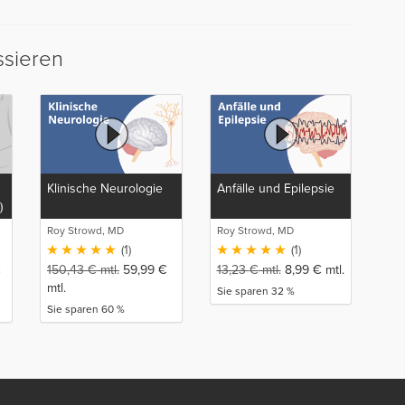
ssieren
Klinische Neurologie
Anfälle und Epilepsie
)
Roy Strowd, MD
Roy Strowd, MD
(1)
(1)
€
150,43
€
mtl.
59,99
€
13,23
€
mtl.
8,99
€
mtl.
mtl.
Sie sparen 32 %
Sie sparen 60 %