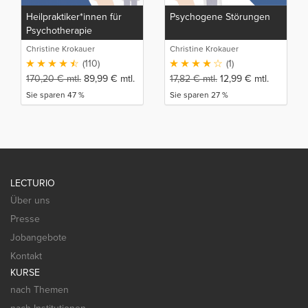
Heilpraktiker*innen für
Psychogene Störungen
Psychotherapie
Christine Krokauer
Christine Krokauer
(110)
(1)
170,20
€
mtl.
89,99
€
mtl.
17,82
€
mtl.
12,99
€
mtl.
Sie sparen 47 %
Sie sparen 27 %
LECTURIO
Über uns
Presse
Jobangebote
Kontakt
KURSE
nach Themen