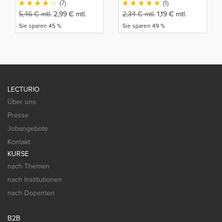
Mergentheim
Mergentheim
(7)
(1)
5,46
€
mtl.
2,99
€
mtl.
2,34
€
mtl.
1,19
€
mtl.
Sie sparen 45 %
Sie sparen 49 %
LECTURIO
Über uns
Presse
Jobangebote
Kontakt
KURSE
nach Themen
nach Institutionen
nach Dozenten
B2B