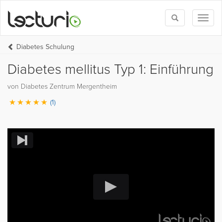
Toggle
Toggl
search
naviga
Diabetes Schulung
Diabetes mellitus Typ 1: Einführung
von Diabetes Zentrum Mergentheim
(1)